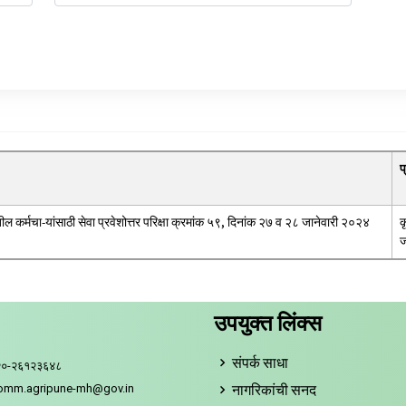
प
तील कर्मचा-यांसाठी सेवा प्रवेशोत्तर परिक्षा क्रमांक ५९, दिनांक २७ व २८ जानेवारी २०२४
क
ज
उपयुक्त लिंक्स
संपर्क साधा
२०-२६१२३६४८
नागरिकांची सनद
comm.agripune-mh@gov.in