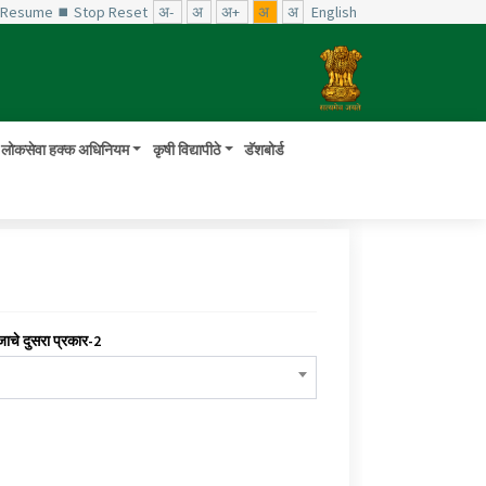
️ Resume
⏹ Stop
Reset
अ-
अ
अ+
अ
अ
English
लोकसेवा हक्क अधिनियम
कृषी विद्यापीठे
डॅशबोर्ड
जाचे दुसरा प्रकार-2