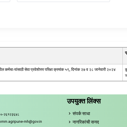
प
तील कर्मचा-यांसाठी सेवा प्रवेशोत्तर परिक्षा क्रमांक ५९, दिनांक २७ व २८ जानेवारी २०२४
क
ज
उपयुक्त लिंक्स
संपर्क साधा
२०-२६१२३६४८
नागरिकांची सनद
comm.agripune-mh@gov.in