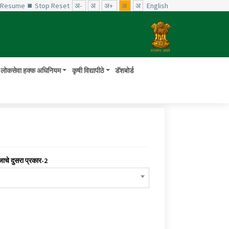
️ Resume
⏹ Stop
Reset
अ-
अ
अ+
अ
अ
English
लोकसेवा हक्क अधिनियम
कृषी विद्यापीठे
डॅशबोर्ड
जाचे दुसरा प्रकार-2