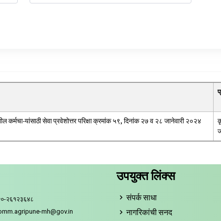
प
तील कर्मचा-यांसाठी सेवा प्रवेशोत्तर परिक्षा क्रमांक ५९, दिनांक २७ व २८ जानेवारी २०२४
क
ज
उपयुक्त लिंक्स
संपर्क साधा
२०-२६१२३६४८
नागरिकांची सनद
comm.agripune-mh@gov.in