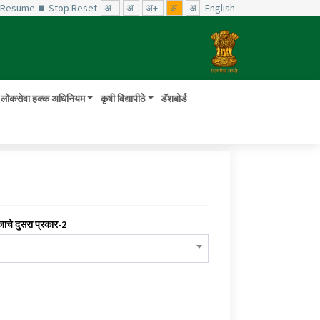
️ Resume
⏹ Stop
Reset
अ-
अ
अ+
अ
अ
English
लोकसेवा हक्क अधिनियम
कृषी विद्यापीठे
डॅशबोर्ड
जाचे दुसरा प्रकार-2