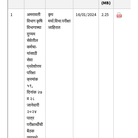
(MB)
1
अमरावती
कृप
16/01/2024
2.25
विभाग कृषि
मर्या.विभा.परीक्षा
विभागाच्या
जाहिरात
दुय्यम
सेवेतील
कर्मचा-
यांसाठी
सेवा
प्रवेशोत्तर
परिक्षा
क्रमांक
५९,
दिनांक २७
व २८
जानेवारी
२०२४
पात्र
परीक्षार्थीची
बैठक
व्यवस्थे