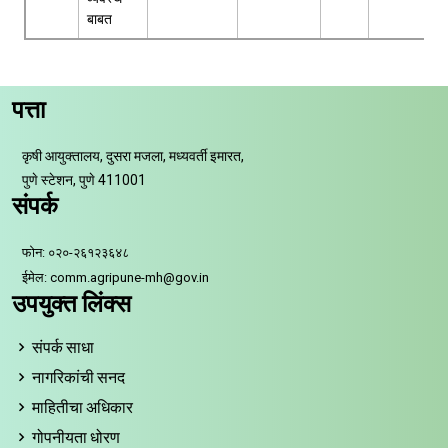
बाबत
पत्ता
कृषी आयुक्तालय, दुसरा मजला, मध्यवर्ती इमारत,
पुणे स्टेशन, पुणे 411001
संपर्क
फोन: ०२०-२६१२३६४८
ईमेल: comm.agripune-mh@gov.in
उपयुक्त लिंक्स
संपर्क साधा
नागरिकांची सनद
माहितीचा अधिकार
गोपनीयता धोरण