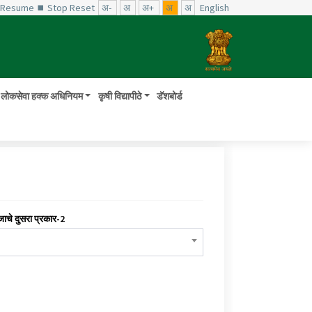
️ Resume
⏹ Stop
Reset
अ-
अ
अ+
अ
अ
English
लोकसेवा हक्क अधिनियम
कृषी विद्यापीठे
डॅशबोर्ड
जाचे दुसरा प्रकार-2