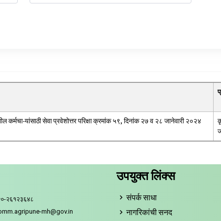
प
तील कर्मचा-यांसाठी सेवा प्रवेशोत्तर परिक्षा क्रमांक ५९, दिनांक २७ व २८ जानेवारी २०२४
क
ज
उपयुक्त लिंक्स
संपर्क साधा
२०-२६१२३६४८
नागरिकांची सनद
comm.agripune-mh@gov.in