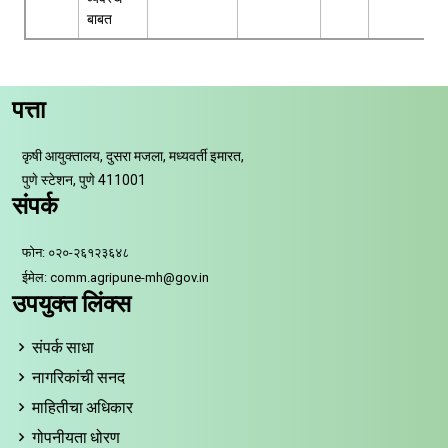
बाबत
पत्ता
कृषी आयुक्तालय, दुसरा मजला, मध्यवर्ती इमारत,
पुणे स्टेशन, पुणे 411001
संपर्क
फोन: ०२०-२६१२३६४८
ईमेल: comm.agripune-mh@gov.in
उपयुक्त लिंक्स
संपर्क साधा
नागरिकांची सनद
माहितीचा अधिकार
गोपनीयता धोरण