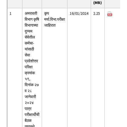
(MB)
1
अमरावती
कृप
16/01/2024
2.25
विभाग कृषि
मर्या.विभा.परीक्षा
विभागाच्या
जाहिरात
दुय्यम
सेवेतील
कर्मचा-
यांसाठी
सेवा
प्रवेशोत्तर
परिक्षा
क्रमांक
५९,
दिनांक २७
व २८
जानेवारी
२०२४
पात्र
परीक्षार्थीची
बैठक
व्यवस्थे