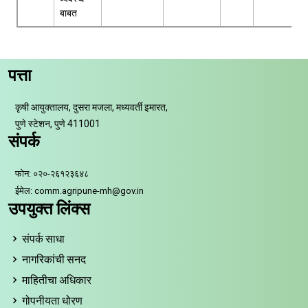
बाबत
पत्ता
कृषी आयुक्तालय, दुसरा मजला, मध्यवर्ती इमारत,
पुणे स्टेशन, पुणे 411001
संपर्क
फोन: ०२०-२६१२३६४८
ईमेल: comm.agripune-mh@gov.in
उपयुक्त लिंक्स
संपर्क साधा
नागरिकांची सनद
माहितीचा अधिकार
गोपनीयता धोरण