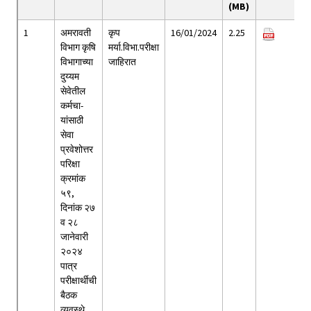
(MB)
1
अमरावती
कृप
16/01/2024
2.25
विभाग कृषि
मर्या.विभा.परीक्षा
विभागाच्या
जाहिरात
दुय्यम
सेवेतील
कर्मचा-
यांसाठी
सेवा
प्रवेशोत्तर
परिक्षा
क्रमांक
५९,
दिनांक २७
व २८
जानेवारी
२०२४
पात्र
परीक्षार्थीची
बैठक
व्यवस्थे