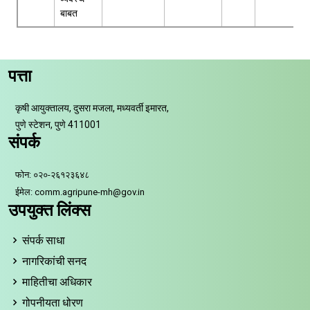
बाबत
पत्ता
कृषी आयुक्तालय, दुसरा मजला, मध्यवर्ती इमारत,
पुणे स्टेशन, पुणे 411001
संपर्क
फोन: ०२०-२६१२३६४८
ईमेल: comm.agripune-mh@gov.in
उपयुक्त लिंक्स
संपर्क साधा
नागरिकांची सनद
माहितीचा अधिकार
गोपनीयता धोरण