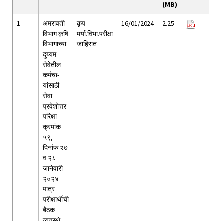
(MB)
1
अमरावती
कृप
16/01/2024
2.25
विभाग कृषि
मर्या.विभा.परीक्षा
विभागाच्या
जाहिरात
दुय्यम
सेवेतील
कर्मचा-
यांसाठी
सेवा
प्रवेशोत्तर
परिक्षा
क्रमांक
५९,
दिनांक २७
व २८
जानेवारी
२०२४
पात्र
परीक्षार्थीची
बैठक
व्यवस्थे