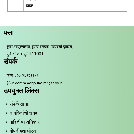
बाबत
पत्ता
कृषी आयुक्तालय, दुसरा मजला, मध्यवर्ती इमारत,
पुणे स्टेशन, पुणे 411001
संपर्क
फोन: ०२०-२६१२३६४८
ईमेल: comm.agripune-mh@gov.in
उपयुक्त लिंक्स
संपर्क साधा
नागरिकांची सनद
माहितीचा अधिकार
गोपनीयता धोरण