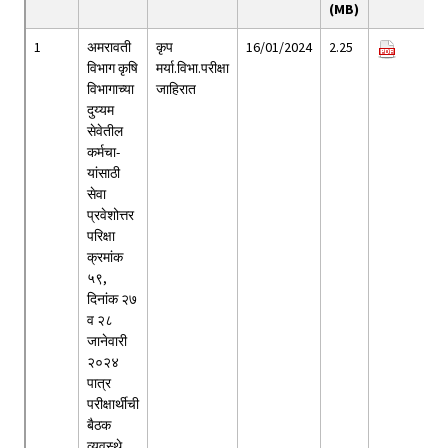
(MB)
1
अमरावती
कृप
16/01/2024
2.25
विभाग कृषि
मर्या.विभा.परीक्षा
विभागाच्या
जाहिरात
दुय्यम
सेवेतील
कर्मचा-
यांसाठी
सेवा
प्रवेशोत्तर
परिक्षा
क्रमांक
५९,
दिनांक २७
व २८
जानेवारी
२०२४
पात्र
परीक्षार्थीची
बैठक
व्यवस्थे