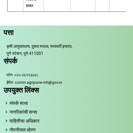
बाबत
पत्ता
कृषी आयुक्तालय, दुसरा मजला, मध्यवर्ती इमारत,
पुणे स्टेशन, पुणे 411001
संपर्क
फोन: ०२०-२६१२३६४८
ईमेल: comm.agripune-mh@gov.in
उपयुक्त लिंक्स
संपर्क साधा
नागरिकांची सनद
माहितीचा अधिकार
गोपनीयता धोरण