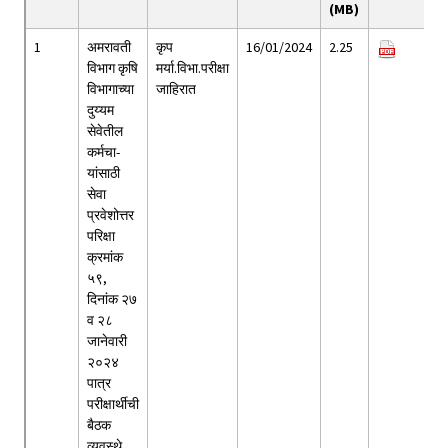
(MB)
1
अमरावती
कृप
16/01/2024
2.25
विभाग कृषि
मर्या.विभा.परीक्षा
विभागाच्या
जाहिरात
दुय्यम
सेवेतील
कर्मचा-
यांसाठी
सेवा
प्रवेशोत्तर
परिक्षा
क्रमांक
५९,
दिनांक २७
व २८
जानेवारी
२०२४
पात्र
परीक्षार्थीची
बैठक
व्यवस्थे