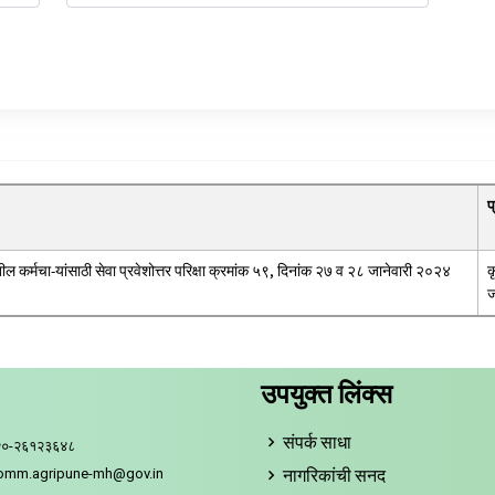
प
तील कर्मचा-यांसाठी सेवा प्रवेशोत्तर परिक्षा क्रमांक ५९, दिनांक २७ व २८ जानेवारी २०२४
क
ज
उपयुक्त लिंक्स
संपर्क साधा
२०-२६१२३६४८
नागरिकांची सनद
comm.agripune-mh@gov.in