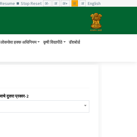
️ Resume
⏹ Stop
Reset
अ-
अ
अ+
अ
अ
English
लोकसेवा हक्क अधिनियम
कृषी विद्यापीठे
डॅशबोर्ड
जाचे दुसरा प्रकार-2