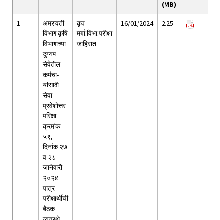
(MB)
1
अमरावती
कृप
16/01/2024
2.25
विभाग कृषि
मर्या.विभा.परीक्षा
विभागाच्या
जाहिरात
दुय्यम
सेवेतील
कर्मचा-
यांसाठी
सेवा
प्रवेशोत्तर
परिक्षा
क्रमांक
५९,
दिनांक २७
व २८
जानेवारी
२०२४
पात्र
परीक्षार्थीची
बैठक
व्यवस्थे