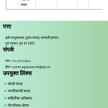
बाबत
पत्ता
कृषी आयुक्तालय, दुसरा मजला, मध्यवर्ती इमारत,
पुणे स्टेशन, पुणे 411001
संपर्क
फोन: ०२०-२६१२३६४८
ईमेल: comm.agripune-mh@gov.in
उपयुक्त लिंक्स
संपर्क साधा
नागरिकांची सनद
माहितीचा अधिकार
गोपनीयता धोरण