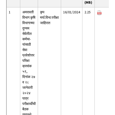
(MB)
1
अमरावती
कृप
16/01/2024
2.25
विभाग कृषि
मर्या.विभा.परीक्षा
विभागाच्या
जाहिरात
दुय्यम
सेवेतील
कर्मचा-
यांसाठी
सेवा
प्रवेशोत्तर
परिक्षा
क्रमांक
५९,
दिनांक २७
व २८
जानेवारी
२०२४
पात्र
परीक्षार्थीची
बैठक
व्यवस्थे