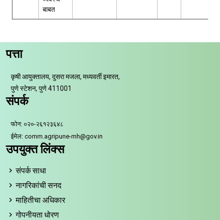
बाबत
पत्ता
कृषी आयुक्तालय, दुसरा मजला, मध्यवर्ती इमारत,
पुणे स्टेशन, पुणे 411001
संपर्क
फोन: ०२०-२६१२३६४८
ईमेल: comm.agripune-mh@gov.in
उपयुक्त लिंक्स
संपर्क साधा
नागरिकांची सनद
माहितीचा अधिकार
गोपनीयता धोरण