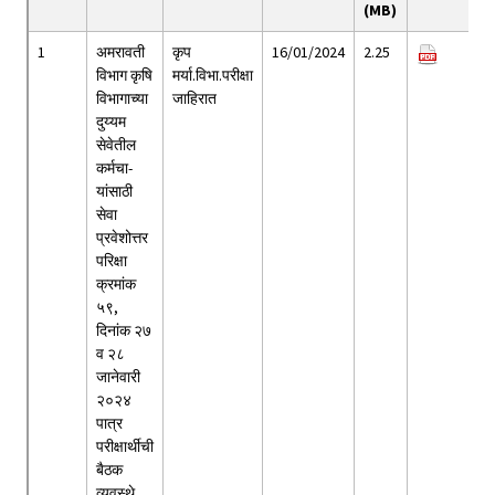
(MB)
1
अमरावती
कृप
16/01/2024
2.25
विभाग कृषि
मर्या.विभा.परीक्षा
विभागाच्या
जाहिरात
दुय्यम
सेवेतील
कर्मचा-
यांसाठी
सेवा
प्रवेशोत्तर
परिक्षा
क्रमांक
५९,
दिनांक २७
व २८
जानेवारी
२०२४
पात्र
परीक्षार्थीची
बैठक
व्यवस्थे