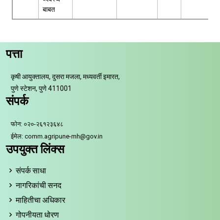
बाबत
पत्ता
कृषी आयुक्तालय, दुसरा मजला, मध्यवर्ती इमारत,
पुणे स्टेशन, पुणे 411001
संपर्क
फोन: ०२०-२६१२३६४८
ईमेल: comm.agripune-mh@gov.in
उपयुक्त लिंक्स
संपर्क साधा
नागरिकांची सनद
माहितीचा अधिकार
गोपनीयता धोरण