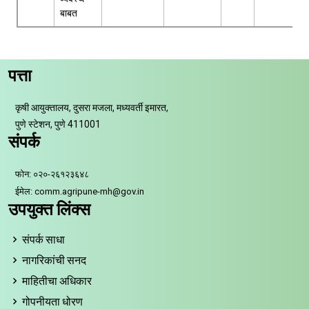
बाबत
पत्ता
कृषी आयुक्तालय, दुसरा मजला, मध्यवर्ती इमारत,
पुणे स्टेशन, पुणे 411001
संपर्क
फोन: ०२०-२६१२३६४८
ईमेल: comm.agripune-mh@gov.in
उपयुक्त लिंक्स
संपर्क साधा
नागरिकांची सनद
माहितीचा अधिकार
गोपनीयता धोरण