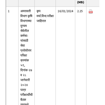
(MB)
1
अमरावती
कृप
16/01/2024
2.25
विभाग कृषि
मर्या.विभा.परीक्षा
विभागाच्या
जाहिरात
दुय्यम
सेवेतील
कर्मचा-
यांसाठी
सेवा
प्रवेशोत्तर
परिक्षा
क्रमांक
५९,
दिनांक २७
व २८
जानेवारी
२०२४
पात्र
परीक्षार्थीची
बैठक
व्यवस्थे