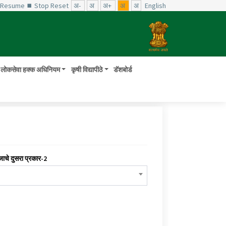
️ Resume
⏹ Stop
Reset
अ-
अ
अ+
अ
अ
English
लोकसेवा हक्क अधिनियम
कृषी विद्यापीठे
डॅशबोर्ड
जाचे दुसरा प्रकार-2