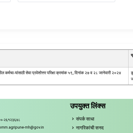
प
तील कर्मचा-यांसाठी सेवा प्रवेशोत्तर परिक्षा क्रमांक ५९, दिनांक २७ व २८ जानेवारी २०२४
क
ज
उपयुक्त लिंक्स
संपर्क साधा
२०-२६१२३६४८
नागरिकांची सनद
comm.agripune-mh@gov.in