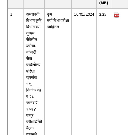
(MB)
1
अमरावती
कृप
16/01/2024
2.25
विभाग कृषि
मर्या.विभा.परीक्षा
विभागाच्या
जाहिरात
दुय्यम
सेवेतील
कर्मचा-
यांसाठी
सेवा
प्रवेशोत्तर
परिक्षा
क्रमांक
५९,
दिनांक २७
व २८
जानेवारी
२०२४
पात्र
परीक्षार्थीची
बैठक
व्यवस्थे