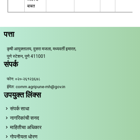
बाबत
पत्ता
कृषी आयुक्तालय, दुसरा मजला, मध्यवर्ती इमारत,
पुणे स्टेशन, पुणे 411001
संपर्क
फोन: ०२०-२६१२३६४८
ईमेल: comm.agripune-mh@gov.in
उपयुक्त लिंक्स
संपर्क साधा
नागरिकांची सनद
माहितीचा अधिकार
गोपनीयता धोरण