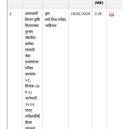
(MB)
1
अमरावती
कृप
16/01/2024
2.25
विभाग कृषि
मर्या.विभा.परीक्षा
विभागाच्या
जाहिरात
दुय्यम
सेवेतील
कर्मचा-
यांसाठी
सेवा
प्रवेशोत्तर
परिक्षा
क्रमांक
५९,
दिनांक २७
व २८
जानेवारी
२०२४
पात्र
परीक्षार्थीची
बैठक
व्यवस्थे