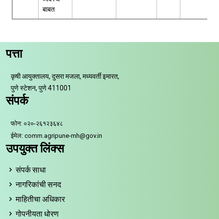
बाबत
पत्ता
कृषी आयुक्तालय, दुसरा मजला, मध्यवर्ती इमारत,
पुणे स्टेशन, पुणे 411001
संपर्क
फोन: ०२०-२६१२३६४८
ईमेल: comm.agripune-mh@gov.in
उपयुक्त लिंक्स
संपर्क साधा
नागरिकांची सनद
माहितीचा अधिकार
गोपनीयता धोरण