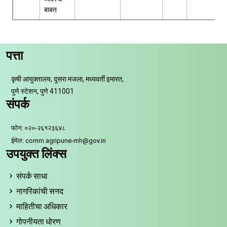
बाबत
पत्ता
कृषी आयुक्तालय, दुसरा मजला, मध्यवर्ती इमारत,
पुणे स्टेशन, पुणे 411001
संपर्क
फोन: ०२०-२६१२३६४८
ईमेल: comm.agripune-mh@gov.in
उपयुक्त लिंक्स
संपर्क साधा
नागरिकांची सनद
माहितीचा अधिकार
गोपनीयता धोरण