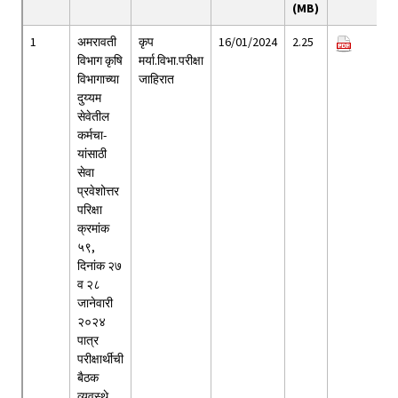
(MB)
1
अमरावती
कृप
16/01/2024
2.25
विभाग कृषि
मर्या.विभा.परीक्षा
विभागाच्या
जाहिरात
दुय्यम
सेवेतील
कर्मचा-
यांसाठी
सेवा
प्रवेशोत्तर
परिक्षा
क्रमांक
५९,
दिनांक २७
व २८
जानेवारी
२०२४
पात्र
परीक्षार्थीची
बैठक
व्यवस्थे