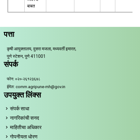
बाबत
पत्ता
कृषी आयुक्तालय, दुसरा मजला, मध्यवर्ती इमारत,
पुणे स्टेशन, पुणे 411001
संपर्क
फोन: ०२०-२६१२३६४८
ईमेल: comm.agripune-mh@gov.in
उपयुक्त लिंक्स
संपर्क साधा
नागरिकांची सनद
माहितीचा अधिकार
गोपनीयता धोरण