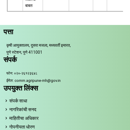
बाबत
पत्ता
कृषी आयुक्तालय, दुसरा मजला, मध्यवर्ती इमारत,
पुणे स्टेशन, पुणे 411001
संपर्क
फोन: ०२०-२६१२३६४८
ईमेल: comm.agripune-mh@gov.in
उपयुक्त लिंक्स
संपर्क साधा
नागरिकांची सनद
माहितीचा अधिकार
गोपनीयता धोरण