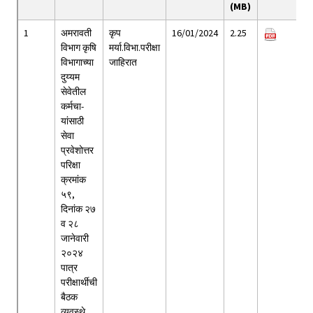
(MB)
1
अमरावती
कृप
16/01/2024
2.25
विभाग कृषि
मर्या.विभा.परीक्षा
विभागाच्या
जाहिरात
दुय्यम
सेवेतील
कर्मचा-
यांसाठी
सेवा
प्रवेशोत्तर
परिक्षा
क्रमांक
५९,
दिनांक २७
व २८
जानेवारी
२०२४
पात्र
परीक्षार्थीची
बैठक
व्यवस्थे