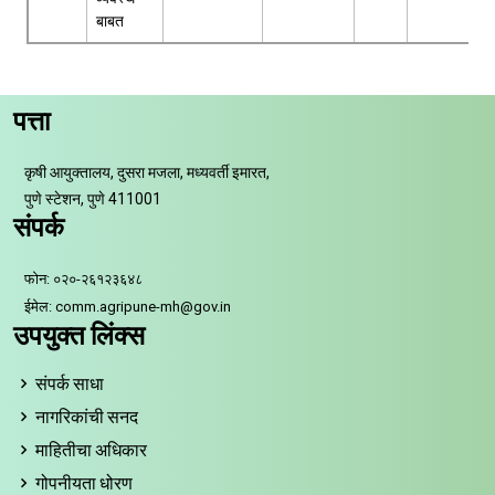
बाबत
पत्ता
कृषी आयुक्तालय, दुसरा मजला, मध्यवर्ती इमारत,
पुणे स्टेशन, पुणे 411001
संपर्क
फोन: ०२०-२६१२३६४८
ईमेल: comm.agripune-mh@gov.in
उपयुक्त लिंक्स
संपर्क साधा
नागरिकांची सनद
माहितीचा अधिकार
गोपनीयता धोरण