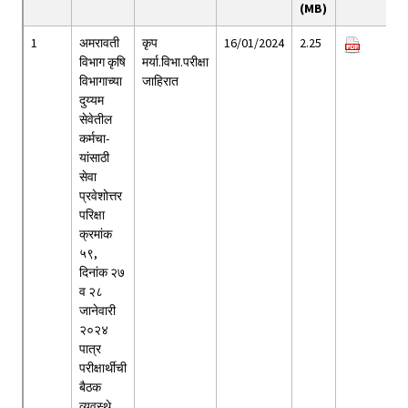
(MB)
1
अमरावती
कृप
16/01/2024
2.25
विभाग कृषि
मर्या.विभा.परीक्षा
विभागाच्या
जाहिरात
दुय्यम
सेवेतील
कर्मचा-
यांसाठी
सेवा
प्रवेशोत्तर
परिक्षा
क्रमांक
५९,
दिनांक २७
व २८
जानेवारी
२०२४
पात्र
परीक्षार्थीची
बैठक
व्यवस्थे