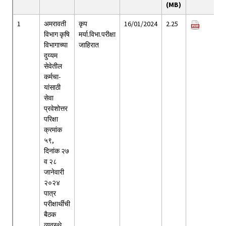
(MB)
1
अमरावती
कृप
16/01/2024
2.25
विभाग कृषि
मर्या.विभा.परीक्षा
विभागाच्या
जाहिरात
दुय्यम
सेवेतील
कर्मचा-
यांसाठी
सेवा
प्रवेशोत्तर
परिक्षा
क्रमांक
५९,
दिनांक २७
व २८
जानेवारी
२०२४
पात्र
परीक्षार्थीची
बैठक
व्यवस्थे