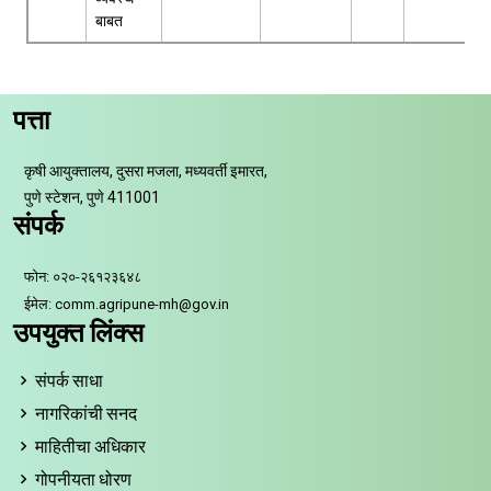
बाबत
पत्ता
कृषी आयुक्तालय, दुसरा मजला, मध्यवर्ती इमारत,
पुणे स्टेशन, पुणे 411001
संपर्क
फोन: ०२०-२६१२३६४८
ईमेल: comm.agripune-mh@gov.in
उपयुक्त लिंक्स
संपर्क साधा
नागरिकांची सनद
माहितीचा अधिकार
गोपनीयता धोरण