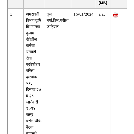
(MB)
1
अमरावती
कृप
16/01/2024
2.25
विभाग कृषि
मर्या.विभा.परीक्षा
विभागाच्या
जाहिरात
दुय्यम
सेवेतील
कर्मचा-
यांसाठी
सेवा
प्रवेशोत्तर
परिक्षा
क्रमांक
५९,
दिनांक २७
व २८
जानेवारी
२०२४
पात्र
परीक्षार्थीची
बैठक
व्यवस्थे