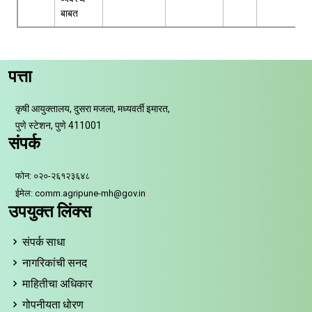
बाबत
पत्ता
कृषी आयुक्तालय, दुसरा मजला, मध्यवर्ती इमारत,
पुणे स्टेशन, पुणे 411001
संपर्क
फोन: ०२०-२६१२३६४८
ईमेल: comm.agripune-mh@gov.in
उपयुक्त लिंक्स
संपर्क साधा
नागरिकांची सनद
माहितीचा अधिकार
गोपनीयता धोरण