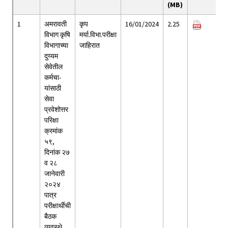
(MB)
1
अमरावती
कृप
16/01/2024
2.25
विभाग कृषि
मर्या.विभा.परीक्षा
विभागाच्या
जाहिरात
दुय्यम
सेवेतील
कर्मचा-
यांसाठी
सेवा
प्रवेशोत्तर
परिक्षा
क्रमांक
५९,
दिनांक २७
व २८
जानेवारी
२०२४
पात्र
परीक्षार्थीची
बैठक
व्यवस्थे