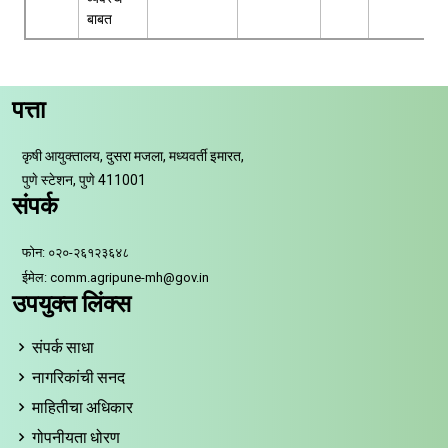
बाबत
पत्ता
कृषी आयुक्तालय, दुसरा मजला, मध्यवर्ती इमारत,
पुणे स्टेशन, पुणे 411001
संपर्क
फोन: ०२०-२६१२३६४८
ईमेल: comm.agripune-mh@gov.in
उपयुक्त लिंक्स
संपर्क साधा
नागरिकांची सनद
माहितीचा अधिकार
गोपनीयता धोरण