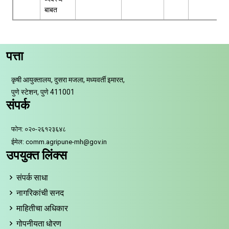
बाबत
पत्ता
कृषी आयुक्तालय, दुसरा मजला, मध्यवर्ती इमारत,
पुणे स्टेशन, पुणे 411001
संपर्क
फोन: ०२०-२६१२३६४८
ईमेल: comm.agripune-mh@gov.in
उपयुक्त लिंक्स
संपर्क साधा
नागरिकांची सनद
माहितीचा अधिकार
गोपनीयता धोरण