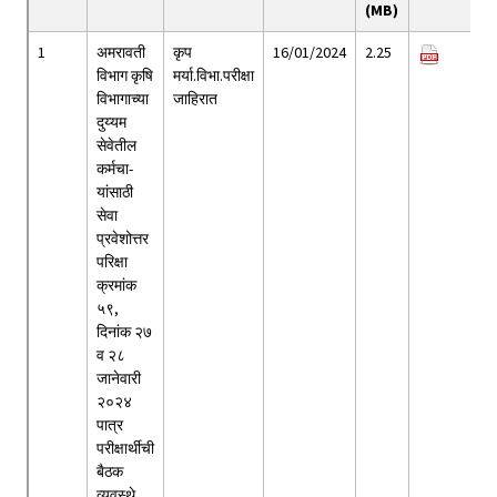
(MB)
1
अमरावती
कृप
16/01/2024
2.25
विभाग कृषि
मर्या.विभा.परीक्षा
विभागाच्या
जाहिरात
दुय्यम
सेवेतील
कर्मचा-
यांसाठी
सेवा
प्रवेशोत्तर
परिक्षा
क्रमांक
५९,
दिनांक २७
व २८
जानेवारी
२०२४
पात्र
परीक्षार्थीची
बैठक
व्यवस्थे