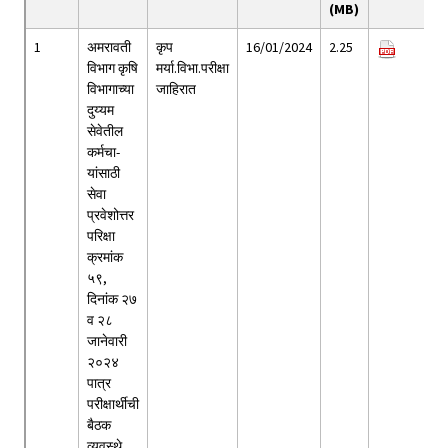
(MB)
1
अमरावती
कृप
16/01/2024
2.25
विभाग कृषि
मर्या.विभा.परीक्षा
विभागाच्या
जाहिरात
दुय्यम
सेवेतील
कर्मचा-
यांसाठी
सेवा
प्रवेशोत्तर
परिक्षा
क्रमांक
५९,
दिनांक २७
व २८
जानेवारी
२०२४
पात्र
परीक्षार्थीची
बैठक
व्यवस्थे