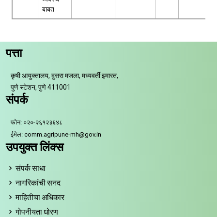
बाबत
पत्ता
कृषी आयुक्तालय, दुसरा मजला, मध्यवर्ती इमारत,
पुणे स्टेशन, पुणे 411001
संपर्क
फोन: ०२०-२६१२३६४८
ईमेल: comm.agripune-mh@gov.in
उपयुक्त लिंक्स
संपर्क साधा
नागरिकांची सनद
माहितीचा अधिकार
गोपनीयता धोरण