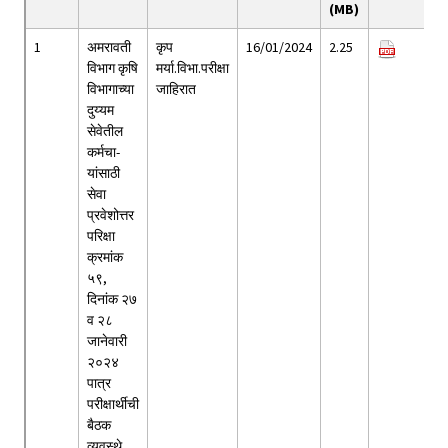
(MB)
1
अमरावती
कृप
16/01/2024
2.25
विभाग कृषि
मर्या.विभा.परीक्षा
विभागाच्या
जाहिरात
दुय्यम
सेवेतील
कर्मचा-
यांसाठी
सेवा
प्रवेशोत्तर
परिक्षा
क्रमांक
५९,
दिनांक २७
व २८
जानेवारी
२०२४
पात्र
परीक्षार्थीची
बैठक
व्यवस्थे