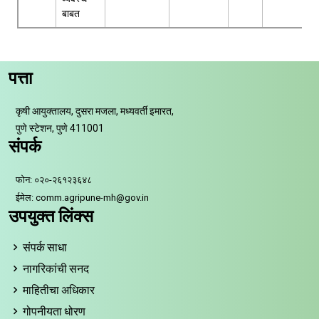
बाबत
पत्ता
कृषी आयुक्तालय, दुसरा मजला, मध्यवर्ती इमारत,
पुणे स्टेशन, पुणे 411001
संपर्क
फोन: ०२०-२६१२३६४८
ईमेल: comm.agripune-mh@gov.in
उपयुक्त लिंक्स
संपर्क साधा
नागरिकांची सनद
माहितीचा अधिकार
गोपनीयता धोरण