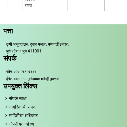
बाबत
पत्ता
कृषी आयुक्तालय, दुसरा मजला, मध्यवर्ती इमारत,
पुणे स्टेशन, पुणे 411001
संपर्क
फोन: ०२०-२६१२३६४८
ईमेल: comm.agripune-mh@gov.in
उपयुक्त लिंक्स
संपर्क साधा
नागरिकांची सनद
माहितीचा अधिकार
गोपनीयता धोरण