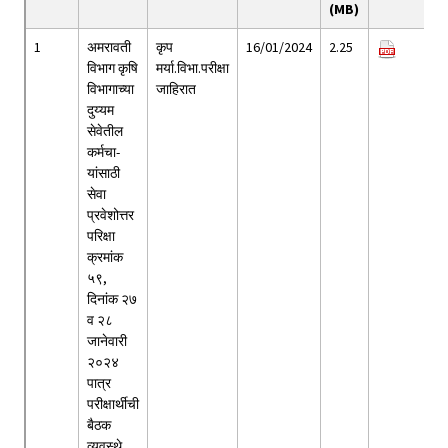
(MB)
1
अमरावती
कृप
16/01/2024
2.25
विभाग कृषि
मर्या.विभा.परीक्षा
विभागाच्या
जाहिरात
दुय्यम
सेवेतील
कर्मचा-
यांसाठी
सेवा
प्रवेशोत्तर
परिक्षा
क्रमांक
५९,
दिनांक २७
व २८
जानेवारी
२०२४
पात्र
परीक्षार्थीची
बैठक
व्यवस्थे