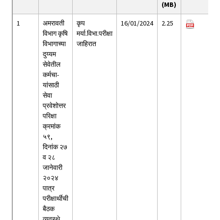
(MB)
1
अमरावती
कृप
16/01/2024
2.25
विभाग कृषि
मर्या.विभा.परीक्षा
विभागाच्या
जाहिरात
दुय्यम
सेवेतील
कर्मचा-
यांसाठी
सेवा
प्रवेशोत्तर
परिक्षा
क्रमांक
५९,
दिनांक २७
व २८
जानेवारी
२०२४
पात्र
परीक्षार्थीची
बैठक
व्यवस्थे