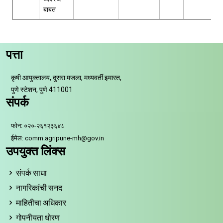
बाबत
पत्ता
कृषी आयुक्तालय, दुसरा मजला, मध्यवर्ती इमारत,
पुणे स्टेशन, पुणे 411001
संपर्क
फोन: ०२०-२६१२३६४८
ईमेल: comm.agripune-mh@gov.in
उपयुक्त लिंक्स
संपर्क साधा
नागरिकांची सनद
माहितीचा अधिकार
गोपनीयता धोरण