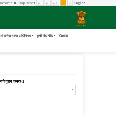
️ Resume
⏹ Stop
Reset
अ-
अ
अ+
अ
अ
English
लोकसेवा हक्क अधिनियम
कृषी विद्यापीठे
डॅशबोर्ड
जाचे दुसरा प्रकार-2