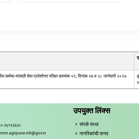
प
तील कर्मचा-यांसाठी सेवा प्रवेशोत्तर परिक्षा क्रमांक ५९, दिनांक २७ व २८ जानेवारी २०२४
क
ज
उपयुक्त लिंक्स
संपर्क साधा
२०-२६१२३६४८
नागरिकांची सनद
comm.agripune-mh@gov.in