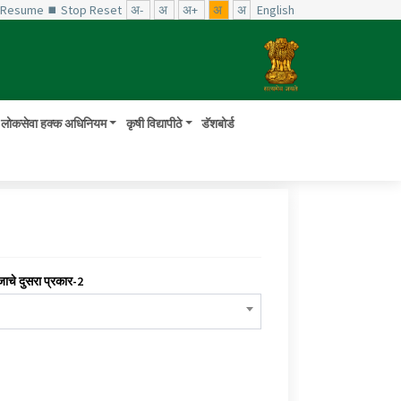
️ Resume
⏹ Stop
Reset
अ-
अ
अ+
अ
अ
English
लोकसेवा हक्क अधिनियम
कृषी विद्यापीठे
डॅशबोर्ड
जाचे दुसरा प्रकार-2