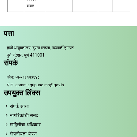
बाबत
पत्ता
कृषी आयुक्तालय, दुसरा मजला, मध्यवर्ती इमारत,
पुणे स्टेशन, पुणे 411001
संपर्क
फोन: ०२०-२६१२३६४८
ईमेल: comm.agripune-mh@gov.in
उपयुक्त लिंक्स
संपर्क साधा
नागरिकांची सनद
माहितीचा अधिकार
गोपनीयता धोरण