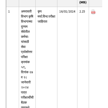
(MB)
1
अमरावती
कृप
16/01/2024
2.25
विभाग कृषि
मर्या.विभा.परीक्षा
विभागाच्या
जाहिरात
दुय्यम
सेवेतील
कर्मचा-
यांसाठी
सेवा
प्रवेशोत्तर
परिक्षा
क्रमांक
५९,
दिनांक २७
व २८
जानेवारी
२०२४
पात्र
परीक्षार्थीची
बैठक
व्यवस्थे