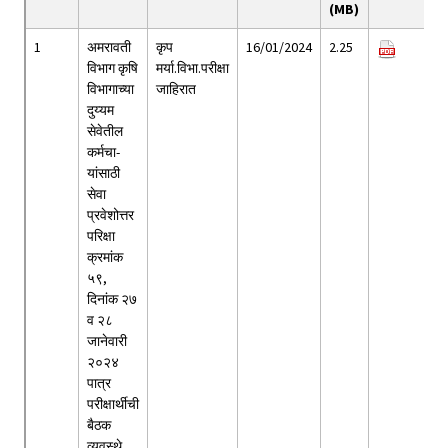
(MB)
1
अमरावती
कृप
16/01/2024
2.25
विभाग कृषि
मर्या.विभा.परीक्षा
विभागाच्या
जाहिरात
दुय्यम
सेवेतील
कर्मचा-
यांसाठी
सेवा
प्रवेशोत्तर
परिक्षा
क्रमांक
५९,
दिनांक २७
व २८
जानेवारी
२०२४
पात्र
परीक्षार्थीची
बैठक
व्यवस्थे