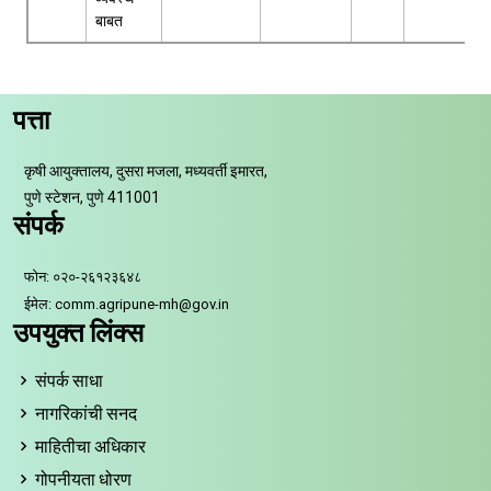
बाबत
पत्ता
कृषी आयुक्तालय, दुसरा मजला, मध्यवर्ती इमारत,
पुणे स्टेशन, पुणे 411001
संपर्क
फोन: ०२०-२६१२३६४८
ईमेल: comm.agripune-mh@gov.in
उपयुक्त लिंक्स
संपर्क साधा
नागरिकांची सनद
माहितीचा अधिकार
गोपनीयता धोरण