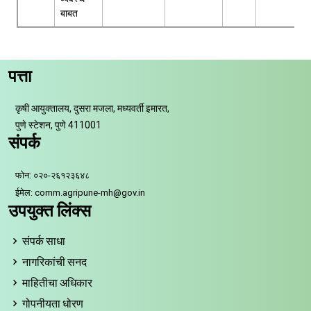
बाबत
पत्ता
कृषी आयुक्तालय, दुसरा मजला, मध्यवर्ती इमारत,
पुणे स्टेशन, पुणे 411001
संपर्क
फोन: ०२०-२६१२३६४८
ईमेल: comm.agripune-mh@gov.in
उपयुक्त लिंक्स
संपर्क साधा
नागरिकांची सनद
माहितीचा अधिकार
गोपनीयता धोरण