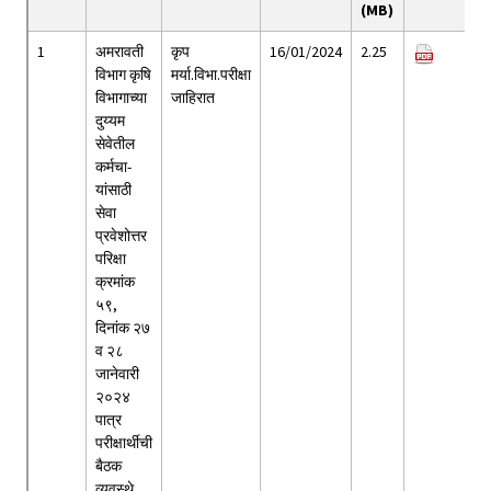
(MB)
1
अमरावती
कृप
16/01/2024
2.25
विभाग कृषि
मर्या.विभा.परीक्षा
विभागाच्या
जाहिरात
दुय्यम
सेवेतील
कर्मचा-
यांसाठी
सेवा
प्रवेशोत्तर
परिक्षा
क्रमांक
५९,
दिनांक २७
व २८
जानेवारी
२०२४
पात्र
परीक्षार्थीची
बैठक
व्यवस्थे