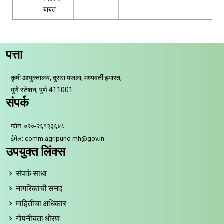
बाबत
पत्ता
कृषी आयुक्तालय, दुसरा मजला, मध्यवर्ती इमारत,
पुणे स्टेशन, पुणे 411001
संपर्क
फोन: ०२०-२६१२३६४८
ईमेल: comm.agripune-mh@gov.in
उपयुक्त लिंक्स
संपर्क साधा
नागरिकांची सनद
माहितीचा अधिकार
गोपनीयता धोरण