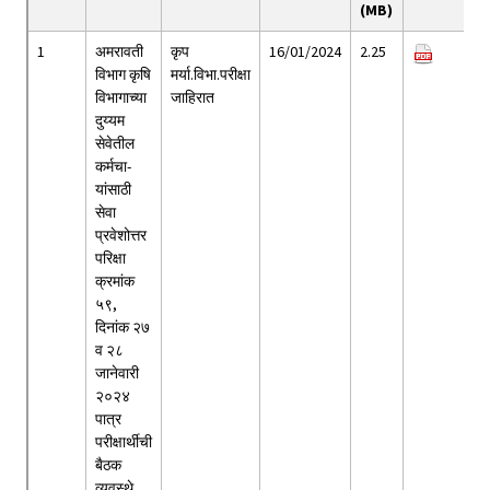
(MB)
1
अमरावती
कृप
16/01/2024
2.25
विभाग कृषि
मर्या.विभा.परीक्षा
विभागाच्या
जाहिरात
दुय्यम
सेवेतील
कर्मचा-
यांसाठी
सेवा
प्रवेशोत्तर
परिक्षा
क्रमांक
५९,
दिनांक २७
व २८
जानेवारी
२०२४
पात्र
परीक्षार्थीची
बैठक
व्यवस्थे