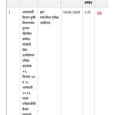
(MB)
1
अमरावती
कृप
16/01/2024
2.25
विभाग कृषि
मर्या.विभा.परीक्षा
विभागाच्या
जाहिरात
दुय्यम
सेवेतील
कर्मचा-
यांसाठी
सेवा
प्रवेशोत्तर
परिक्षा
क्रमांक
५९,
दिनांक २७
व २८
जानेवारी
२०२४
पात्र
परीक्षार्थीची
बैठक
व्यवस्थे