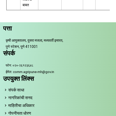
बाबत
पत्ता
कृषी आयुक्तालय, दुसरा मजला, मध्यवर्ती इमारत,
पुणे स्टेशन, पुणे 411001
संपर्क
फोन: ०२०-२६१२३६४८
ईमेल: comm.agripune-mh@gov.in
उपयुक्त लिंक्स
संपर्क साधा
नागरिकांची सनद
माहितीचा अधिकार
गोपनीयता धोरण