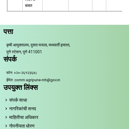
बाबत
पत्ता
कृषी आयुक्तालय, दुसरा मजला, मध्यवर्ती इमारत,
पुणे स्टेशन, पुणे 411001
संपर्क
फोन: ०२०-२६१२३६४८
ईमेल: comm.agripune-mh@gov.in
उपयुक्त लिंक्स
संपर्क साधा
नागरिकांची सनद
माहितीचा अधिकार
गोपनीयता धोरण