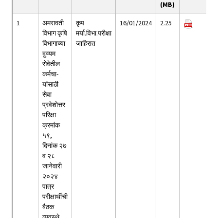
(MB)
1
अमरावती
कृप
16/01/2024
2.25
विभाग कृषि
मर्या.विभा.परीक्षा
विभागाच्या
जाहिरात
दुय्यम
सेवेतील
कर्मचा-
यांसाठी
सेवा
प्रवेशोत्तर
परिक्षा
क्रमांक
५९,
दिनांक २७
व २८
जानेवारी
२०२४
पात्र
परीक्षार्थीची
बैठक
व्यवस्थे