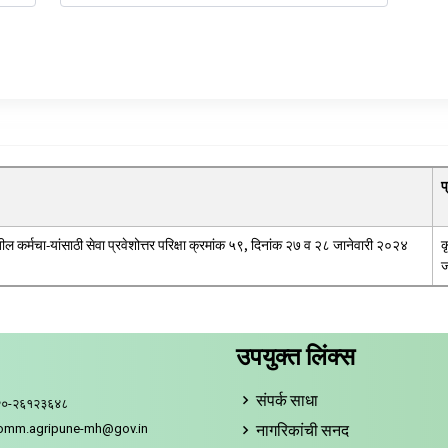
प
तील कर्मचा-यांसाठी सेवा प्रवेशोत्तर परिक्षा क्रमांक ५९, दिनांक २७ व २८ जानेवारी २०२४
क
ज
उपयुक्त लिंक्स
संपर्क साधा
२०-२६१२३६४८
नागरिकांची सनद
comm.agripune-mh@gov.in