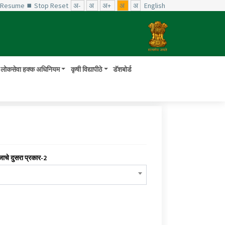
️ Resume
⏹ Stop
Reset
अ-
अ
अ+
अ
अ
English
लोकसेवा हक्क अधिनियम
कृषी विद्यापीठे
डॅशबोर्ड
जाचे दुसरा प्रकार-2