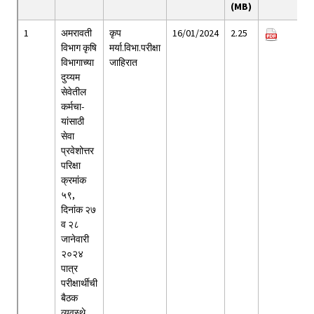
(MB)
1
अमरावती
कृप
16/01/2024
2.25
विभाग कृषि
मर्या.विभा.परीक्षा
विभागाच्या
जाहिरात
दुय्यम
सेवेतील
कर्मचा-
यांसाठी
सेवा
प्रवेशोत्तर
परिक्षा
क्रमांक
५९,
दिनांक २७
व २८
जानेवारी
२०२४
पात्र
परीक्षार्थीची
बैठक
व्यवस्थे