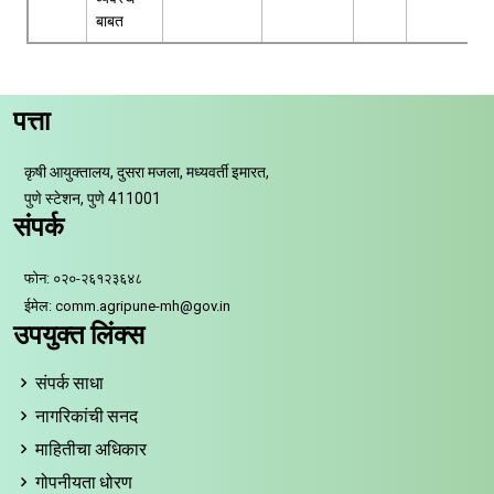
बाबत
पत्ता
कृषी आयुक्तालय, दुसरा मजला, मध्यवर्ती इमारत,
पुणे स्टेशन, पुणे 411001
संपर्क
फोन: ०२०-२६१२३६४८
ईमेल: comm.agripune-mh@gov.in
उपयुक्त लिंक्स
संपर्क साधा
नागरिकांची सनद
माहितीचा अधिकार
गोपनीयता धोरण