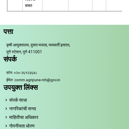
बाबत
पत्ता
कृषी आयुक्तालय, दुसरा मजला, मध्यवर्ती इमारत,
पुणे स्टेशन, पुणे 411001
संपर्क
फोन: ०२०-२६१२३६४८
ईमेल: comm.agripune-mh@gov.in
उपयुक्त लिंक्स
संपर्क साधा
नागरिकांची सनद
माहितीचा अधिकार
गोपनीयता धोरण