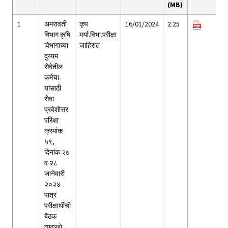
(MB)
1
अमरावती
कृप
16/01/2024
2.25
विभाग कृषि
मर्या.विभा.परीक्षा
विभागाच्या
जाहिरात
दुय्यम
सेवेतील
कर्मचा-
यांसाठी
सेवा
प्रवेशोत्तर
परिक्षा
क्रमांक
५९,
दिनांक २७
व २८
जानेवारी
२०२४
पात्र
परीक्षार्थीची
बैठक
व्यवस्थे