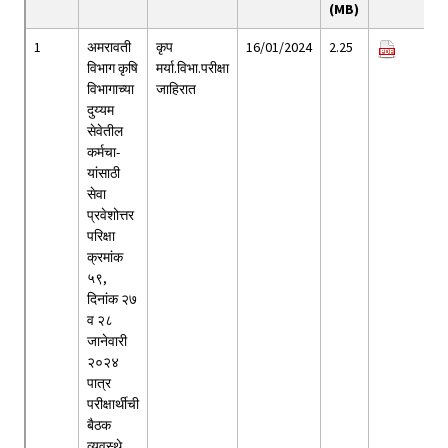
(MB)
1
अमरावती
कृप
16/01/2024
2.25
विभाग कृषि
मर्या.विभा.परीक्षा
विभागाच्या
जाहिरात
दुय्यम
सेवेतील
कर्मचा-
यांसाठी
सेवा
प्रवेशोत्तर
परिक्षा
क्रमांक
५९,
दिनांक २७
व २८
जानेवारी
२०२४
पात्र
परीक्षार्थीची
बैठक
व्यवस्थे