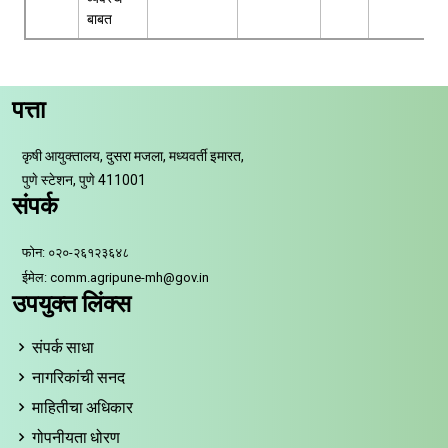
बाबत
पत्ता
कृषी आयुक्तालय, दुसरा मजला, मध्यवर्ती इमारत,
पुणे स्टेशन, पुणे 411001
संपर्क
फोन: ०२०-२६१२३६४८
ईमेल: comm.agripune-mh@gov.in
उपयुक्त लिंक्स
संपर्क साधा
नागरिकांची सनद
माहितीचा अधिकार
गोपनीयता धोरण