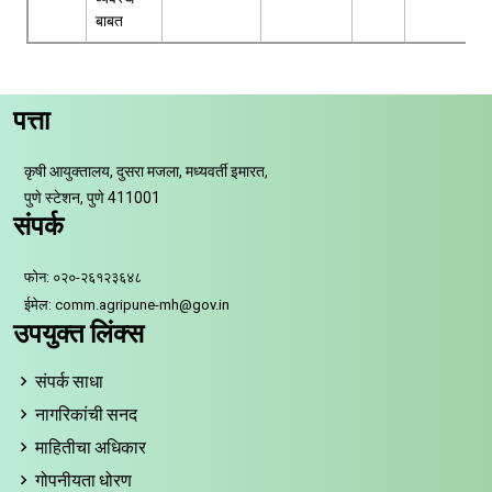
बाबत
पत्ता
कृषी आयुक्तालय, दुसरा मजला, मध्यवर्ती इमारत,
पुणे स्टेशन, पुणे 411001
संपर्क
फोन: ०२०-२६१२३६४८
ईमेल: comm.agripune-mh@gov.in
उपयुक्त लिंक्स
संपर्क साधा
नागरिकांची सनद
माहितीचा अधिकार
गोपनीयता धोरण