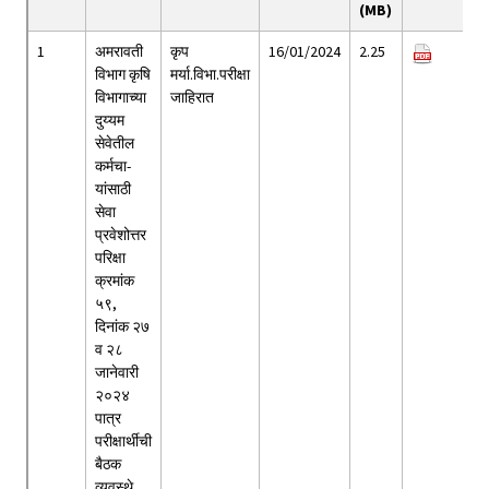
(MB)
1
अमरावती
कृप
16/01/2024
2.25
विभाग कृषि
मर्या.विभा.परीक्षा
विभागाच्या
जाहिरात
दुय्यम
सेवेतील
कर्मचा-
यांसाठी
सेवा
प्रवेशोत्तर
परिक्षा
क्रमांक
५९,
दिनांक २७
व २८
जानेवारी
२०२४
पात्र
परीक्षार्थीची
बैठक
व्यवस्थे