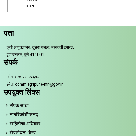
बाबत
पत्ता
कृषी आयुक्तालय, दुसरा मजला, मध्यवर्ती इमारत,
पुणे स्टेशन, पुणे 411001
संपर्क
फोन: ०२०-२६१२३६४८
ईमेल: comm.agripune-mh@gov.in
उपयुक्त लिंक्स
संपर्क साधा
नागरिकांची सनद
माहितीचा अधिकार
गोपनीयता धोरण