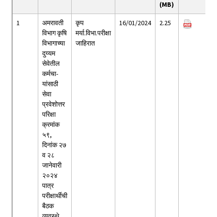
(MB)
1
अमरावती
कृप
16/01/2024
2.25
विभाग कृषि
मर्या.विभा.परीक्षा
विभागाच्या
जाहिरात
दुय्यम
सेवेतील
कर्मचा-
यांसाठी
सेवा
प्रवेशोत्तर
परिक्षा
क्रमांक
५९,
दिनांक २७
व २८
जानेवारी
२०२४
पात्र
परीक्षार्थीची
बैठक
व्यवस्थे