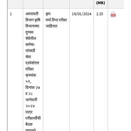
(MB)
1
अमरावती
कृप
16/01/2024
2.25
विभाग कृषि
मर्या.विभा.परीक्षा
विभागाच्या
जाहिरात
दुय्यम
सेवेतील
कर्मचा-
यांसाठी
सेवा
प्रवेशोत्तर
परिक्षा
क्रमांक
५९,
दिनांक २७
व २८
जानेवारी
२०२४
पात्र
परीक्षार्थीची
बैठक
व्यवस्थे