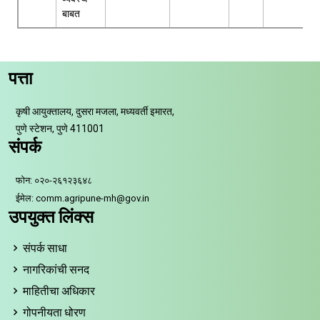
बाबत
पत्ता
कृषी आयुक्तालय, दुसरा मजला, मध्यवर्ती इमारत,
पुणे स्टेशन, पुणे 411001
संपर्क
फोन: ०२०-२६१२३६४८
ईमेल: comm.agripune-mh@gov.in
उपयुक्त लिंक्स
संपर्क साधा
नागरिकांची सनद
माहितीचा अधिकार
गोपनीयता धोरण