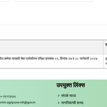
प
तील कर्मचा-यांसाठी सेवा प्रवेशोत्तर परिक्षा क्रमांक ५९, दिनांक २७ व २८ जानेवारी २०२४
क
ज
उपयुक्त लिंक्स
संपर्क साधा
२०-२६१२३६४८
नागरिकांची सनद
comm.agripune-mh@gov.in