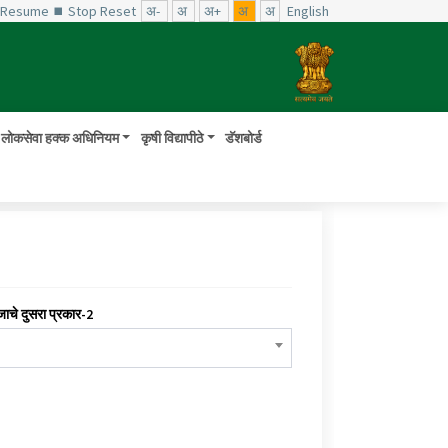
️ Resume
⏹ Stop
Reset
अ-
अ
अ+
अ
अ
English
लोकसेवा हक्क अधिनियम
कृषी विद्यापीठे
डॅशबोर्ड
जाचे दुसरा प्रकार-2