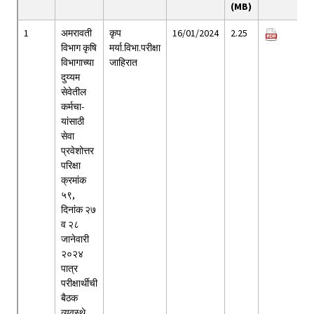
(MB)
1
अमरावती
कृप
16/01/2024
2.25
विभाग कृषि
मर्या.विभा.परीक्षा
विभागाच्या
जाहिरात
दुय्यम
सेवेतील
कर्मचा-
यांसाठी
सेवा
प्रवेशोत्तर
परिक्षा
क्रमांक
५९,
दिनांक २७
व २८
जानेवारी
२०२४
पात्र
परीक्षार्थीची
बैठक
व्यवस्थे