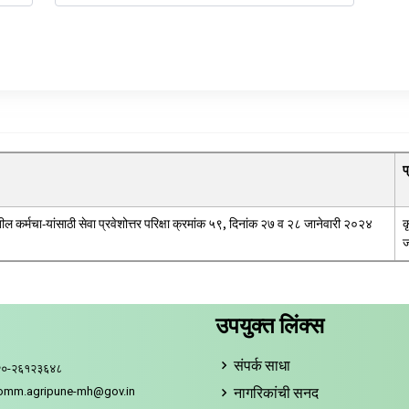
प
तील कर्मचा-यांसाठी सेवा प्रवेशोत्तर परिक्षा क्रमांक ५९, दिनांक २७ व २८ जानेवारी २०२४
क
ज
उपयुक्त लिंक्स
संपर्क साधा
२०-२६१२३६४८
नागरिकांची सनद
comm.agripune-mh@gov.in