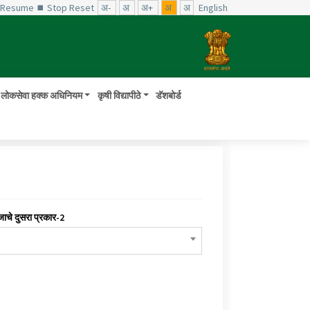
️ Resume
⏹ Stop
Reset
अ-
अ
अ+
अ
अ
English
लोकसेवा हक्क अधिनियम
कृषी विद्यापीठे
डॅशबोर्ड
जाचे दुसरा प्रकार-2