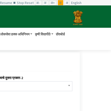
️ Resume
⏹ Stop
Reset
अ-
अ
अ+
अ
अ
English
लोकसेवा हक्क अधिनियम
कृषी विद्यापीठे
डॅशबोर्ड
जाचे दुसरा प्रकार-2