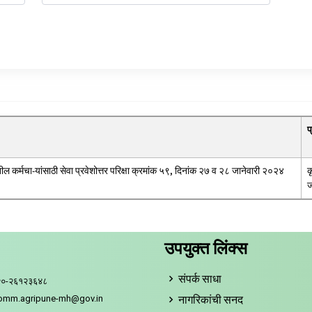
प
तील कर्मचा-यांसाठी सेवा प्रवेशोत्तर परिक्षा क्रमांक ५९, दिनांक २७ व २८ जानेवारी २०२४
क
ज
उपयुक्त लिंक्स
संपर्क साधा
२०-२६१२३६४८
नागरिकांची सनद
comm.agripune-mh@gov.in