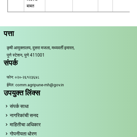
बाबत
पत्ता
कृषी आयुक्तालय, दुसरा मजला, मध्यवर्ती इमारत,
पुणे स्टेशन, पुणे 411001
संपर्क
फोन: ०२०-२६१२३६४८
ईमेल: comm.agripune-mh@gov.in
उपयुक्त लिंक्स
संपर्क साधा
नागरिकांची सनद
माहितीचा अधिकार
गोपनीयता धोरण