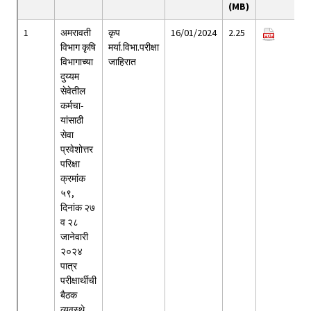
(MB)
1
अमरावती
कृप
16/01/2024
2.25
विभाग कृषि
मर्या.विभा.परीक्षा
विभागाच्या
जाहिरात
दुय्यम
सेवेतील
कर्मचा-
यांसाठी
सेवा
प्रवेशोत्तर
परिक्षा
क्रमांक
५९,
दिनांक २७
व २८
जानेवारी
२०२४
पात्र
परीक्षार्थीची
बैठक
व्यवस्थे